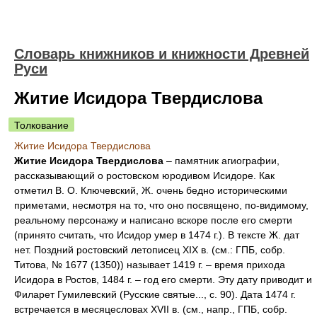
Словарь книжников и книжности Древней
Руси
Житие Исидора Твердислова
Толкование
Житие Исидора Твердислова
Житие Исидора Твердислова
– памятник агиографии,
рассказывающий о ростовском юродивом Исидоре. Как
отметил В. О. Ключевский, Ж. очень бедно историческими
приметами, несмотря на то, что оно посвящено, по-видимому,
реальному персонажу и написано вскоре после его смерти
(принято считать, что Исидор умер в 1474 г.). В тексте Ж. дат
нет. Поздний ростовский летописец XIX в. (см.: ГПБ, собр.
Титова, № 1677 (1350)) называет 1419 г. – время прихода
Исидора в Ростов, 1484 г. – год его смерти. Эту дату приводит и
Филарет Гумилевский (Русские святые..., с. 90). Дата 1474 г.
встречается в месяцесловах XVII в. (см., напр., ГПБ, собр.