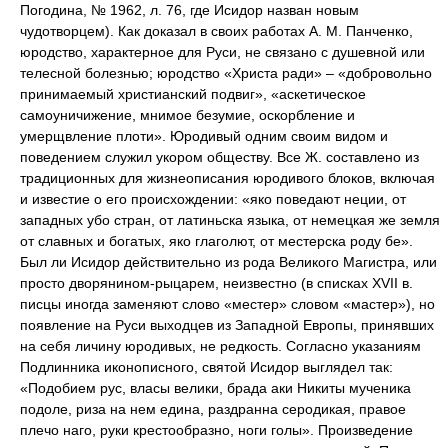
Погодина, № 1962, л. 76, где Исидор назван новым
чудотворцем). Как доказал в своих работах А. М. Панченко,
юродство, характерное для Руси, не связано с душевной или
телесной болезнью; юродство «Христа ради» – «добровольно
принимаемый христианский подвиг», «аскетическое
самоуничижение, мнимое безумие, оскорбление и
умерщвление плоти». Юродивый одним своим видом и
поведением служил укором обществу. Все Ж. составлено из
традиционных для жизнеописания юродивого блоков, включая
и известие о его происхождении: «яко поведают неции, от
западных убо стран, от латиньска языка, от немецкая же земля
от славных и богатых, яко глаголют, от местерска роду бе».
Был ли Исидор действительно из рода Великого Магистра, или
просто дворянином-рыцарем, неизвестно (в списках XVII в.
писцы иногда заменяют слово «местер» словом «мастер»), но
появление на Руси выходцев из Западной Европы, принявших
на себя личину юродивых, не редкость. Согласно указаниям
Подлинника иконописного, святой Исидор выглядел так:
«Подобием рус, власы велики, брада аки Никиты мученика
подоле, риза на нем едина, раздранна серодикая, правое
плечо наго, руки крестообразно, ноги голы». Произведение