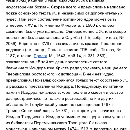
слышахом, паче же и сами видехом очима нашима
чюдотворениа божиа». Скорее всего и предисловие написано
позже основного текста Ж. и независимо от дополнительных
чудес. При этом составление житийного ядра может быть
отнесено к XV в. По мнению Филарета, в 1500 г. оно без
сомнения было уже написано. Одновременно с Ж. или вскоре
после него была составлена и Служба (ГПБ, собр. Титова, №
2059). Вероятно в XVII в. возникла очень краткая Проложная
редакция (см., напр., Пролог в списке ГПБ, собр. Титова, №
1187, а также:
Пролог
. М., 1643, май 14, л. 381–383),
озаглавленная «В той же день преставление святаго
блаженнаго Исидора иже Христа ради уродиваго, нарицаемаго
Твердислова ростовского чюдотворца». В ней нет чудес,
предисловия, Похвалы; сохранился только текст собственно Ж.
и рассказ о преставлении Исидора. По-видимому, почитание
памяти Исидора началось вскоре после его смерти и быстро
распространилось не только в ростовской, но и в других
областях. Е. Голубинский упоминает месяцеслов 1487 г.
Троице-Сергиевой лавры № 761, в котором уже значится св.
Исидор Твердислов. Исидор упоминается в церковном уставе
из библиотеки Перемышльского Троицкого Лютикова
монастыря, написанном между 1474–1513 гг. вероятно, на юге