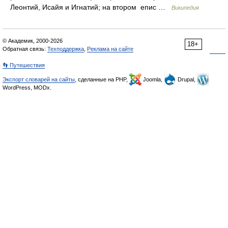
Леонтий, Исайя и Игнатий; на втором епис …
Википедия
© Академик, 2000-2026
18+
Обратная связь:
Техподдержка
,
Реклама на сайте
👣 Путешествия
Экспорт словарей на сайты
, сделанные на PHP,
Joomla,
Drupal,
WordPress, MODx.