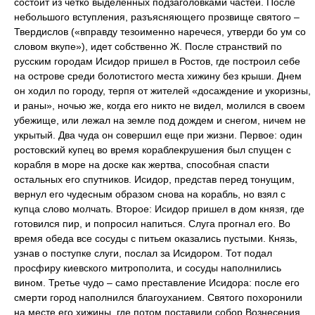
состоит из четко выделенных подзаголовками частей. После
небольшого вступления, разъясняющего прозвище святого –
Твердислов («вправду тезоименно наречеся, утверди бо ум со
словом вкупе»), идет собственно Ж. После странствий по
русским городам Исидор пришел в Ростов, где построил себе
на острове среди болотистого места хижину без крыши. Днем
он ходил по городу, терпя от жителей «досаждение и укоризны,
и раны», ночью же, когда его никто не видел, молился в своем
убежище, или лежал на земле под дождем и снегом, ничем не
укрытый. Два чуда он совершил еще при жизни. Первое: один
ростовский купец во время кораблекрушения был спущен с
корабля в море на доске как жертва, способная спасти
остальных его спутников. Исидор, представ перед тонущим,
вернул его чудесным образом снова на корабль, но взял с
купца слово молчать. Второе: Исидор пришел в дом князя, где
готовился пир, и попросил напиться. Слуга прогнал его. Во
время обеда все сосуды с питьем оказались пустыми. Князь,
узнав о поступке слуги, послал за Исидором. Тот подал
просфиру киевского митрополита, и сосуды наполнились
вином. Третье чудо – само преставление Исидора: после его
смерти город наполнился благоуханием. Святого похоронили
на месте его хижины, где потом поставили собор Вознесения