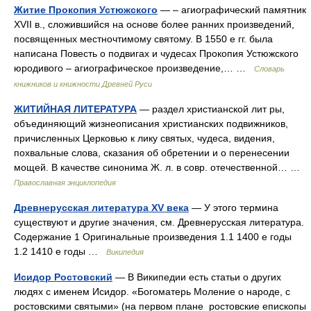
Житие Прокопия Устюжского
— – агиографический памятник
XVII в., сложившийся на основе более ранних произведений,
посвященных местночтимому святому. В 1550 е гг. была
написана Повесть о подвигах и чудесах Прокопия Устюжского
юродивого – агиографическое произведение,… …
Словарь
книжников и книжности Древней Руси
ЖИТИЙНАЯ ЛИТЕРАТУРА
— раздел христианской лит ры,
объединяющий жизнеописания христианских подвижников,
причисленных Церковью к лику святых, чудеса, видения,
похвальные слова, сказания об обретении и о перенесении
мощей. В качестве синонима Ж. л. в совр. отечественной… …
Православная энциклопедия
Древнерусская литература XV века
— У этого термина
существуют и другие значения, см. Древнерусская литература.
Содержание 1 Оригинальные произведения 1.1 1400 е годы
1.2 1410 е годы …
Википедия
Исидор Ростовский
— В Википедии есть статьи о других
людях с именем Исидор. «Богоматерь Моление о народе, с
ростовскими святыми» (на первом плане ростовские епископы