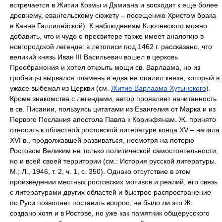
встречается в Житии Козмы и Дамиана и восходит к еще более
древнему, евангельскому сюжету – посещению Христом брака
в Канне Галлилейской). К наблюдениям Ключевского можно
добавить, что и чудо о пресвитере также имеет аналогию в
новгородской легенде: в летописи под 1462 г. рассказано, что
великий князь Иван III Васильевич вошел в церковь
Преображения и хотел открыть мощи св. Варлаама, но из
гробницы вырвался пламень и едва не опалил князя, который в
ужасе выбежал из Церкви (см.
Житие Варлаама Хутынского
).
Кроме знакомства с легендами, автор проявляет начитанность
в св. Писании, пользуясь цитатами из Евангелия от Марка и из
Первого Послания апостола Павла к Коринфянам. Ж. принято
относить к областной ростовской литературе конца XV – начала
XVI в., продолжавшей развиваться, несмотря на потерю
Ростовом Великим не только политической самостоятельности,
но и всей своей территории (см.: История русской литературы.
М.; Л., 1946, т. 2, ч. 1, с. 350). Однако отсутствие в этом
произведении местных ростовских мотивов и реалий, его связь
с литературами других областей и быстрое распространение
по Руси позволяет поставить вопрос, не было ли это Ж.
создано хотя и в Ростове, но уже как памятник общерусского