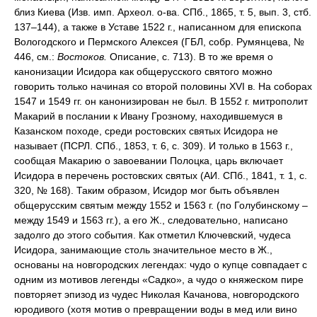
близ Киева (Изв. имп. Археол. о-ва. СПб., 1865, т. 5, вып. 3, стб.
137–144), а также в Уставе 1522 г., написанном для епископа
Вологодского и Пермского Алексея (ГБЛ, собр. Румянцева, №
446, см.:
Востоков.
Описание, с. 713). В то же время о
канонизации Исидора как общерусского святого можно
говорить только начиная со второй половины XVI в. На соборах
1547 и 1549 гг. он канонизирован не был. В 1552 г. митрополит
Макарий в послании к Ивану Грозному, находившемуся в
Казанском походе, среди ростовских святых Исидора не
называет (ПСРЛ. СПб., 1853, т. 6, с. 309). И только в 1563 г.,
сообщая Макарию о завоевании Полоцка, царь включает
Исидора в перечень ростовских святых (АИ. СПб., 1841, т. 1, с.
320, № 168). Таким образом, Исидор мог быть объявлен
общерусским святым между 1552 и 1563 г. (по Голубинскому –
между 1549 и 1563 гг.), а его Ж., следовательно, написано
задолго до этого события. Как отметил Ключевский, чудеса
Исидора, занимающие столь значительное место в Ж.,
основаны на новгородских легендах: чудо о купце совпадает с
одним из мотивов легенды «Садко», а чудо о княжеском пире
повторяет эпизод из чудес Николая Качанова, новгородского
юродивого (хотя мотив о превращении воды в мед или вино