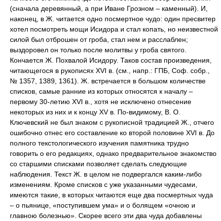
(сначала деревянный, а при Иване Грозном – каменный). И,
наконец, в Ж. читается одно посмертное чудо: один пресвитер
хотел посмотреть мощи Исидора и стал копать, но неизвестной
силой был отброшен от гроба, стал нем и расслаблен;
выздоровел он только после молитвы у гроба святого.
Кончается Ж. Похвалой Исидору. Таков состав произведения,
читающегося в рукописях XVI в. (см., напр.: ГПБ, Соф. собр.,
№ 1357, 1389, 1361). Ж. встречается в большом количестве
списков, самые ранние из которых относятся к началу –
первому 30-летию XVI в., хотя не исключено отнесение
некоторых из них и к концу XV в. По-видимому, В. О.
Ключевский не был знаком с рукописной традицией Ж., отчего
ошибочно отнес его составление ко второй половине XVI в. До
полного текстологического изучения памятника трудно
говорить о его редакциях, однако предварительное знакомство
со старшими списками позволяет сделать следующие
наблюдения. Текст Ж. в целом не подвергался каким-либо
изменениям. Кроме списков с уже указанными чудесами,
имеются такие, в которых читаются еще два посмертных чуда
– о пьянице, «поступившем ума» и о болящем «очною и
главною болезнью». Скорее всего эти два чуда добавлены