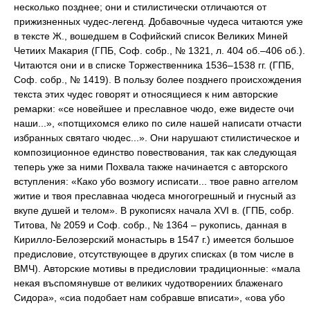
несколько позднее; они и стилистически отличаются от
прижизненных чудес-легенд. Добавочные чудеса читаются уже
в тексте Ж., вошедшем в Софийский список Великих Миней
Четиих Макария (ГПБ, Соф. собр., № 1321, л. 404 об.–406 об.).
Читаются они и в списке Торжественника 1536–1538 гг. (ГПБ,
Соф. собр., № 1419). В пользу более позднего происхождения
текста этих чудес говорят и относящиеся к ним авторские
ремарки: «се новейшее и преславное чюдо, еже видесте очи
наши...», «потщихомся елико по силе нашей написати отчасти
избранных святаго чюдес...». Они нарушают стилистическое и
композиционное единство повествования, так как следующая
теперь уже за ними Похвала также начинается с авторского
вступления: «Како убо возмогу исписати... твое равно аггелом
житие и твоя преславнаа чюдеса многогрешный и гнусный аз
вкупе душей и телом». В рукописях начала XVI в. (ГПБ, собр.
Титова, № 2059 и Соф. собр., № 1364 – рукопись, данная в
Кирилло-Белозерский монастырь в 1547 г.) имеется большое
предисловие, отсутствующее в других списках (в том числе в
ВМЧ). Авторские мотивы в предисловии традиционные: «мала
некая въспомянувше от великих чудотворениих блаженаго
Сидора», «сиа подобает нам собравше вписати», «ова убо