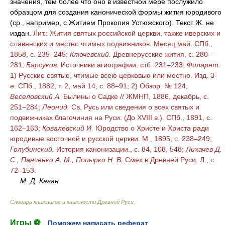
значения, тем более что оно в известной мере послужило
образцом для создания канонической формы жития юродивого
(ср., например, с Житием Прокопия Устюжского). Текст Ж. не
издан.
Лит.: Жития святых российской церкви, также иверских и
славянских и местно чтимых подвижников: Месяц май. СПб.,
1858, с. 235–245;
Ключевский.
Древнерусские жития, с. 280–
281;
Барсуков.
Источники агиографии, стб. 231–233;
Филарет.
1) Русские святые, чтимые всею церковью или местно. Изд. 3-
е. СПб., 1882, т. 2, май 14, с. 88–91; 2) Обзор. № 124;
Веселовский А.
Былины о Садке // ЖМНП, 1886, декабрь, с.
251–284;
Леонид.
Св. Русь или сведения о всех святых и
подвижниках благочиния на Руси: (До XVIII в.). СПб., 1891, с.
162–163;
Ковалевский И.
Юродство о Христе и Христа ради
юродивые восточной и русской церкви. М., 1895, с. 238–249;
Голубинский.
История канонизации., с. 84, 108, 548;
Лихачев Д.
С., Панченко А. М., Попырко Н. В.
Смех в Древней Руси. Л., с.
72–153.
М. Д. Каган
Словарь книжников и книжности Древней Руси
.
Игры ⚽
Поможем написать реферат